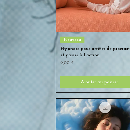
Aperçu rapide
Nouveau
Hypnose pour arrêter de procrast
et passer à l'action
Prix
9,00 €
Ajouter au panier