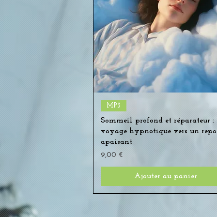
Aperçu rapide
MP3
Sommeil profond et réparateur :
voyage hypnotique vers un repo
apaisant
Prix
9,00 €
Ajouter au panier