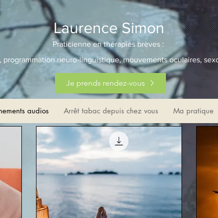
Laurence Simon
Praticienne en thérapies brèves :
 programmation neuro-linguistique, mouvements oculaires, sex
Je prends rendez-vous
ements audios
Arrêt tabac depuis chez vous
Ma pratique