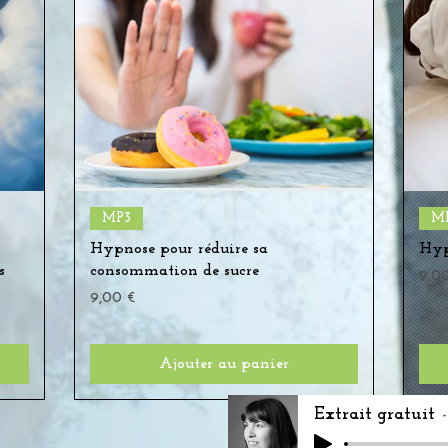
Aperçu rapide
MP3
M
Hypnose pour réduire sa
Hyp
s
consommation de sucre
Pri
9,0
Prix
9,00 €
Ajouter au panier
Extrait gratuit